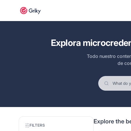
Explora microcreden
Todo nuestro conten
de co
Explore the b
FILTERS