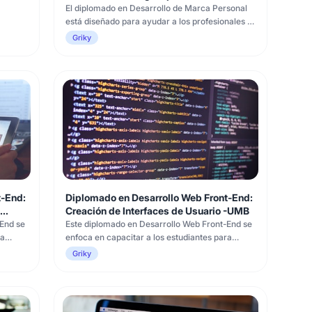
Profesional - U4LIFE
El diplomado en Desarrollo de Marca Personal
está diseñado para ayudar a los profesionales a
potenciar su presencia en el ámbito laboral.
Griky
Está dirigido a emprendedores, ejecutivos,
independientes y cualquier persona interesada
en construir y gestionar su marca personal de
manera estratégica. A lo la
t-End:
Diplomado en Desarrollo Web Front-End:
Creación de Interfaces de Usuario -UMB
End se
Este diplomado en Desarrollo Web Front-End se
ra
enfoca en capacitar a los estudiantes para
io
diseñar y desarrollar interfaces de usuario
Griky
atractivas, interactivas y adaptables a
cinco
diferentes dispositivos. A lo largo de los cinco
dades
cursos, los estudiantes adquirirán habilidades
fundamentales en HTML, CSS y Ja