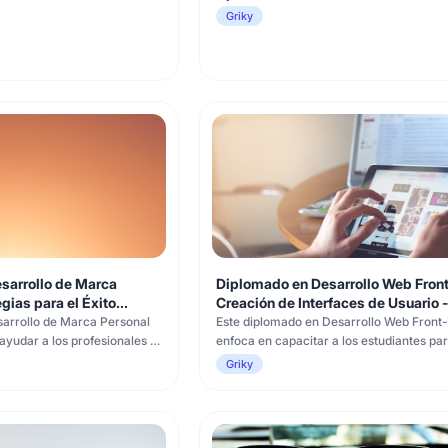
Griky
sarrollo de Marca
Diplomado en Desarrollo Web Fron
gias para el Éxito
Creación de Interfaces de Usuario -
B
U4LIFE
sarrollo de Marca Personal
Este diplomado en Desarrollo Web Front-
ayudar a los profesionales a
enfoca en capacitar a los estudiantes pa
cia en el ámbito laboral.
diseñar y desarrollar interfaces de usuar
Griky
rendedores, ejecutivos,
atractivas, interactivas y adaptables a
ualquier persona interesada
diferentes dispositivos. A lo largo de los 
ionar su marca personal de
cursos, los estudiantes adquirirán habili
 A lo la
fundamentales en HTML, CSS y Ja