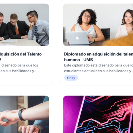
quisición del Talento
Diplomado en adquisición del talen
E
humano - UMB
 diseñado para que los
Este diplomado está diseñado para que l
cen sus habilidades y
estudiantes actualicen sus habilidades y
s últimas tendencias y
conocimientos en las últimas tendencias 
Griky
campo de la adquisición de
herramientas en el campo de la adquisic
valora la proactividad, la
talento humano. Se valora la proactividad
bajar en entornos dinámicos
capacidad para trabajar en entornos din
a aplicar creativ
y la disposición para aplicar creativ