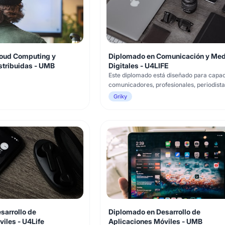
oud Computing y
Diplomado en Comunicación y Med
stribuidas - UMB
Digitales - U4LIFE
Este diplomado está diseñado para capac
comunicadores, profesionales, periodista
creadores de contenido digital y experto
Griky
marketing en el uso estratégico de los m
digitales. Abarca los fundamentos de la
comunicación digital, la creación de con
cautivador, el diseño e implement
sarrollo de
Diplomado en Desarrollo de
iles - U4Life
Aplicaciones Móviles - UMB