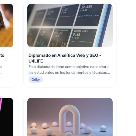
to
Diplomado en Analítica Web y SEO -
U4LIFE
os
Este diplomado tiene como objetivo capacitar a
los estudiantes en los fundamentos y técnicas
y
avanzadas de analítica web y optimización de
Griky
ión de
motores de búsqueda (SEO). A lo largo de los
, la
diferentes cursos, los estudiantes adquirirán
ámicos
conocimientos y habilidades para medir,
analizar e interpretar datos de