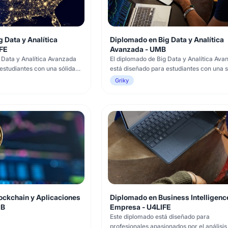
 Data y Analítica
Diplomado en Big Data y Analítica
IFE
Avanzada - UMB
 Data y Analítica Avanzada
El diplomado de Big Data y Analítica Ava
estudiantes con una sólida
está diseñado para estudiantes con una s
, estadística y
base en matemáticas, estadística y
Griky
como una mentalidad
programación, así como una mentalidad
ad por descubrir insights a
analítica y curiosidad por descubrir insig
 de datos complejos. A lo
partir de conjuntos de datos complejos. A
 los participantes adqu
largo del programa, los participantes adq
ockchain y Aplicaciones
Diplomado en Business Intelligence
MB
Empresa - U4LIFE
Este diplomado está diseñado para
profesionales apasionados por el análisis