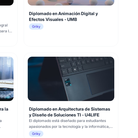
Diplomado en Animación Digital y
Efectos Visuales - UMB
egral
Griky
para la
s
5
de la
a la
Diplomado en Arquitectura de Sistemas
y Diseño de Soluciones TI - U4LIFE
a
El diplomado está diseñado para estudiantes
apasionados por la tecnología y la informática,
 en
con sólidos conocimientos en sistemas de
Griky