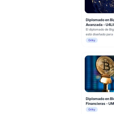
Diplomado en Big
Avanzada - U4L
El diplomado de Big
está diseñado para 
base en matemáticas
Griky
programación, así 
analítica y curiosid
partir de conjuntos
largo del programa,
Diplomado en Bl
Financieras - U
Griky