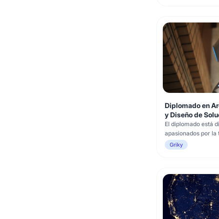
estadística, matemá
o ciencias de la co
herramientas y téc
de datos para infor
Diplomado en Ar
y Diseño de Solu
El diplomado está d
apasionados por la 
con sólidos conoci
Griky
información y una m
objetivo es capacita
diseño de solucione
escalables, con hab