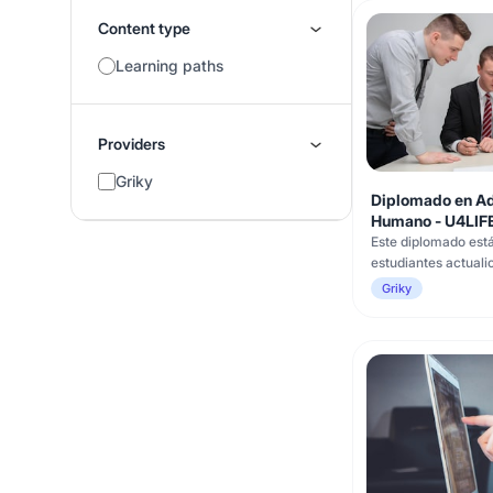
Content type
Learning paths
Providers
Griky
Diplomado en Ad
Humano - U4LIF
Este diplomado está
estudiantes actuali
conocimientos en la
Griky
herramientas en el 
talento humano. Se 
capacidad para tra
y la disposición par