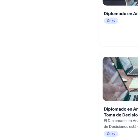
Diplomado en An
Griky
Diplomado en Aná
Toma de Decisio
El Diplomado en Aná
de Decisiones está 
profesionales con 
Griky