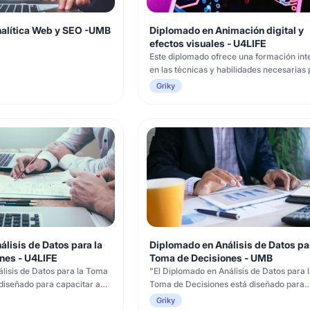
alítica Web y SEO -UMB
Diplomado en Animación digital y
efectos visuales - U4LIFE
Este diplomado ofrece una formación int
en las técnicas y habilidades necesarias 
animación digital y la creación de efecto
Griky
visuales de alta calidad. A lo largo de los 
cursos que componen el programa, los
estudiantes explorarán los fundamentos 
animación 2D, el modelado y texturi
lisis de Datos para la
Diplomado en Análisis de Datos par
nes - U4LIFE
Toma de Decisiones - UMB
lisis de Datos para la Toma
"El Diplomado en Análisis de Datos para l
diseñado para capacitar a
Toma de Decisiones está diseñado para
formación en áreas como
capacitar a profesionales con formación
Griky