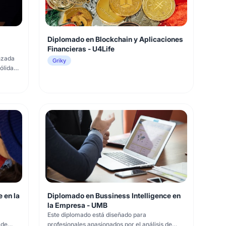
Diplomado en Blockchain y Aplicaciones
Financieras - U4Life
nzada
Griky
ólida
hts a
 lo
u
 en la
Diplomado en Bussiness Intelligence en
la Empresa - UMB
Este diplomado está diseñado para
 de
profesionales apasionados por el análisis de