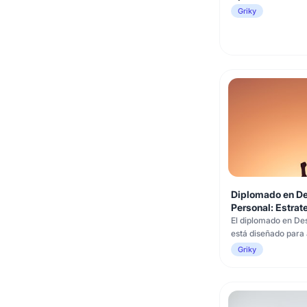
Griky
Diplomado en De
Personal: Estrate
Profesional -UM
El diplomado en De
está diseñado para 
potenciar su presen
Griky
Está dirigido a emp
independientes y c
en construir y gest
manera estratégica.