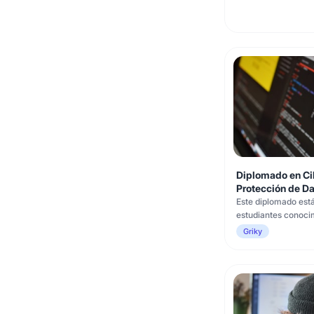
Diplomado en Ci
Protección de Da
Este diplomado está
estudiantes conocim
ciberseguridad y pr
Griky
dirigido a persona
de conceptos inform
estén interesadas e
tendencias y amen