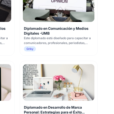
ios
Diplomado en Comunicación y Medios
Digitales -UMB
itar a
Este diplomado está diseñado para capacitar a
s,
comunicadores, profesionales, periodistas,
s en
creadores de contenido digital y expertos en
Griky
edios
marketing en el uso estratégico de los medios
digitales. Abarca los fundamentos de la
tenido
comunicación digital, la creación de contenido
cautivador, el diseño e implement
Diplomado en Desarrollo de Marca
Personal: Estrategias para el Éxito